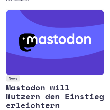
vor finanzieller Abhängigkeit und möglichen
Sicherheitsrisiken.
News
Mastodon will
Nutzern den Einstieg
erleichtern