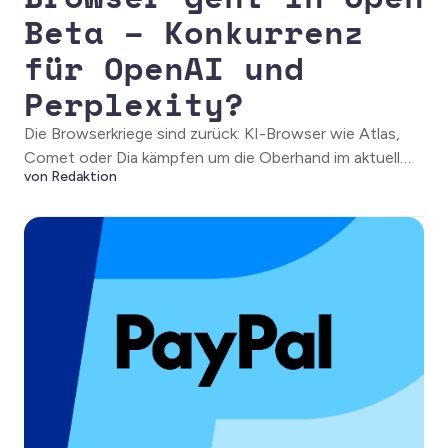
Beta – Konkurrenz
für OpenAI und
Perplexity?
Die Browserkriege sind zurück: KI-Browser wie Atlas,
Comet oder Dia kämpfen um die Oberhand im aktuell
von Redaktion
noch sehr kleinen Markt. Strawberry bringt jetzt auch
einen europäischen Wettbewerber an den Start.