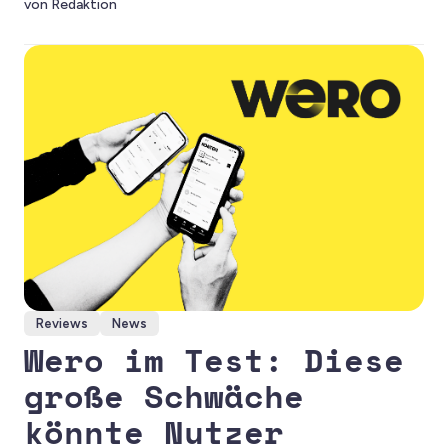
von Redaktion
zu Microsoft Office. Das Projekt könnte eine wichtige
Lücke in der europäischen Software-Landschaft
schließen.
Reviews
News
Wero im Test: Diese
große Schwäche
könnte Nutzer