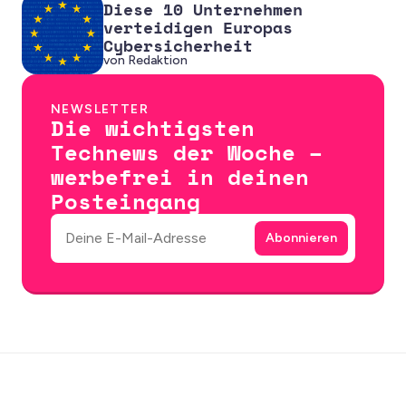
Diese 10 Unternehmen
verteidigen Europas
Cybersicherheit
von Redaktion
NEWSLETTER
Die wichtigsten
Technews der Woche –
werbefrei in deinen
Posteingang
E-Mail
Abonnieren