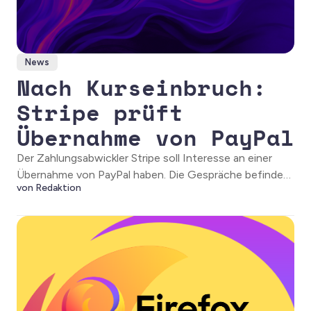
News
Nach Kurseinbruch:
Stripe prüft
Übernahme von PayPal
Der Zahlungsabwickler Stripe soll Interesse an einer
Übernahme von PayPal haben. Die Gespräche befinden
von Redaktion
sich laut einem Medienbericht noch in einem frühen
Stadium.