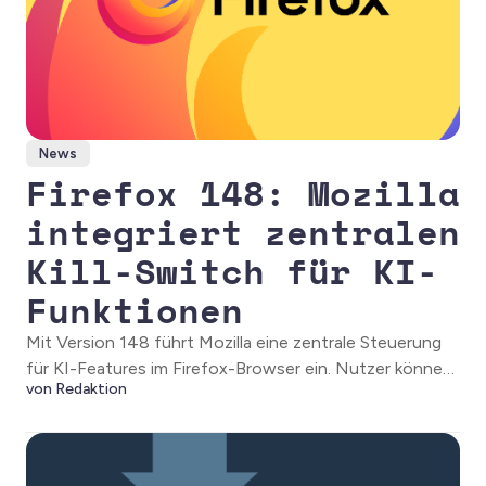
News
Firefox 148: Mozilla
integriert zentralen
Kill-Switch für KI-
Funktionen
Mit Version 148 führt Mozilla eine zentrale Steuerung
für KI-Features im Firefox-Browser ein. Nutzer können
von Redaktion
sämtliche KI-Funktionen künftig mit einem einzigen
Schalter deaktivieren.