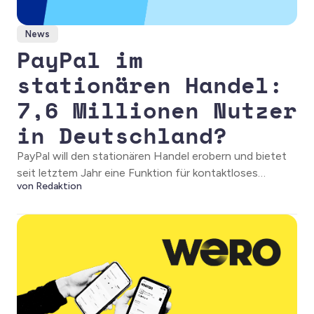
News
PayPal im
stationären Handel:
7,6 Millionen Nutzer
in Deutschland?
PayPal will den stationären Handel erobern und bietet
seit letztem Jahr eine Funktion für kontaktloses
von Redaktion
Bezahlen an der Ladenkasse. Nach Angaben des
Unternehmens haben sich viele Deutsche bereits dafür
registriert.