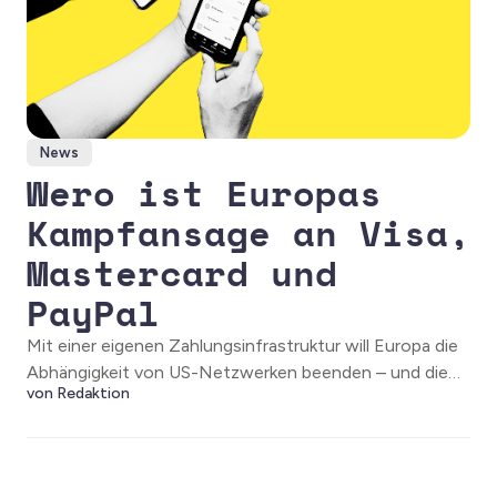
News
Wero ist Europas
Kampfansage an Visa,
Mastercard und
PayPal
Mit einer eigenen Zahlungsinfrastruktur will Europa die
Abhängigkeit von US-Netzwerken beenden – und die
von Redaktion
Kontrolle über Milliarden Transaktionsdaten
zurückholen.