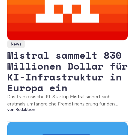
News
Mistral sammelt 830
Millionen Dollar für
KI-Infrastruktur in
Europa ein
Das französische KI-Startup Mistral sichert sich
erstmals umfangreiche Fremdfinanzierung für den
von Redaktion
Ausbau seiner Infrastruktur. Die Mittel fließen in ein
neues Rechenzentrum nahe Paris und den Einsatz von
Hochleistungs-GPUs.