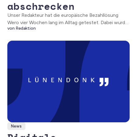
abschrecken
Unser Redakteur hat die europäische Bezahllösung
Wero vier Wochen lang im Alltag getestet. Dabei wurde
von Redaktion
eine große Schwachstelle deutlich.
News