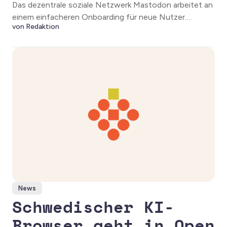
Das dezentrale soziale Netzwerk Mastodon arbeitet an
einem einfacheren Onboarding für neue Nutzer.
von Redaktion
Künftig könnten empfohlene Server den Einstieg ins
Fediverse erleichtern.
News
Schwedischer KI-
Browser geht in Open